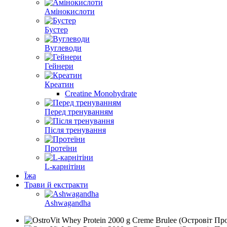
Амінокислоти
Бустер
Вуглеводи
Гейнери
Креатин
Creatine Monohydrate
Перед тренуванням
Після тренування
Протеїни
L-карнітіни
Їжа
Трави й екстракти
Ashwagandha