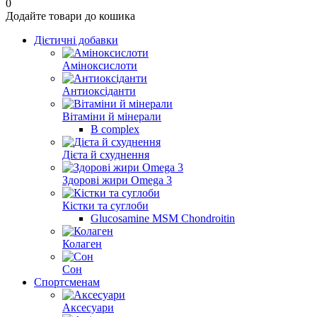
0
Додайте товари до кошика
Дієтичні добавки
Аміноксислоти
Антиоксіданти
Вітаміни й мінерали
B complex
Дієта й схуднення
Здорові жири Omega 3
Кістки та суглоби
Glucosamine MSM Chondroitin
Колаген
Сон
Спортсменам
Аксесуари