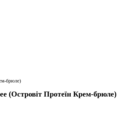
рем-брюле)
lee (Островіт Протеїн Крем-брюле)