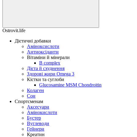
Ostrovit.life
Дієтичні добавки
Аміноксислоти
Антиоксіданти
Вітаміни й мінерали
B complex
Дієта й схуднення
Здорові жири Omega 3
Кістки та суглоби
Glucosamine MSM Chondroitin
Колаген
Сон
Спортсменам
Аксесуари
Амінокислоти
Бустер
Вуглеводи
Гейнери
Креатин