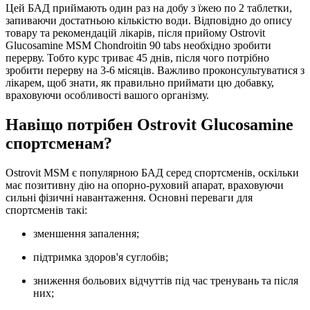
Цей БАД приймають один раз на добу з їжею по 2 таблетки,
запиваючи достатньою кількістю води. Відповідно до опису
товару та рекомендацій лікарів, після прийому Ostrovit
Glucosamine MSM Chondroitin 90 tabs необхідно зробити
перерву. Тобто курс триває 45 днів, після чого потрібно
зробити перерву на 3-6 місяців. Важливо проконсультуватися з
лікарем, щоб знати, як правильно приймати цю добавку,
враховуючи особливості вашого організму.
Навіщо потрібен Ostrovit Glucosamine
спортсменам?
Ostrovit MSM є популярною БАД серед спортсменів, оскільки
має позитивну дію на опорно-руховий апарат, враховуючи
сильні фізичні навантаження. Основні переваги для
спортсменів такі:
зменшення запалення;
підтримка здоров'я суглобів;
зниження больових відчуттів під час тренувань та після
них;