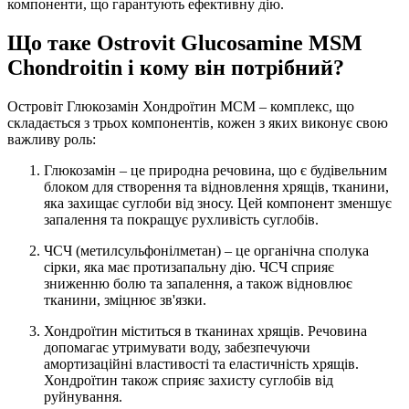
компоненти, що гарантують ефективну дію.
Що таке Ostrovit Glucosamine MSM
Chondroitin і кому він потрібний?
Островіт Глюкозамін Хондроїтин МСМ – комплекс, що
складається з трьох компонентів, кожен з яких виконує свою
важливу роль:
Глюкозамін – це природна речовина, що є будівельним
блоком для створення та відновлення хрящів, тканини,
яка захищає суглоби від зносу. Цей компонент зменшує
запалення та покращує рухливість суглобів.
ЧСЧ (метилсульфонілметан) – це органічна сполука
сірки, яка має протизапальну дію. ЧСЧ сприяє
зниженню болю та запалення, а також відновлює
тканини, зміцнює зв'язки.
Хондроїтин міститься в тканинах хрящів. Речовина
допомагає утримувати воду, забезпечуючи
амортизаційні властивості та еластичність хрящів.
Хондроїтин також сприяє захисту суглобів від
руйнування.