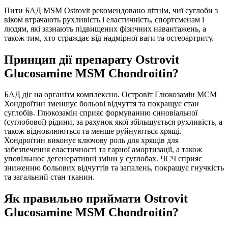
Пити БАД MSM Ostrovit рекомендовано літнім, чиї суглоби з
віком втрачають рухливість і еластичність, спортсменам і
людям, які зазнають підвищених фізичних навантажень, а
також тим, хто страждає від надмірної ваги та остеоартриту.
Принцип дії препарату Ostrovit
Glucosamine MSM Chondroitin?
БАД діє на організм комплексно. Островіт Глюкозамін МСМ
Хондроїтин зменшує больові відчуття та покращує стан
суглобів. Глюкозамін сприяє формуванню синовіальної
(суглобової) рідини, за рахунок якої збільшується рухливість, а
також відновлюються та менше руйнуються хрящі.
Хондроїтин виконує ключову роль для хрящів для
забезпечення еластичності та гарної амортизації, а також
уповільнює дегенеративні зміни у суглобах. ЧСЧ сприяє
зниженню больових відчуттів та запалень, покращує гнучкість
та загальний стан тканин.
Як правильно приймати Ostrovit
Glucosamine MSM Chondroitin?