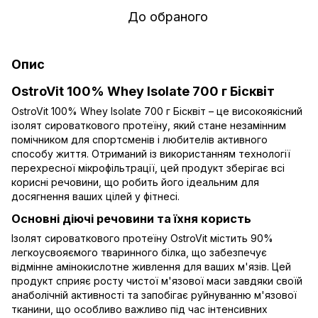
До обраного
Опис
OstroVit 100% Whey Isolate 700 г Бісквіт
OstroVit 100% Whey Isolate 700 г Бісквіт – це високоякісний
ізолят сироваткового протеїну, який стане незамінним
помічником для спортсменів і любителів активного
способу життя. Отриманий із використанням технології
перехресної мікрофільтрації, цей продукт зберігає всі
корисні речовини, що робить його ідеальним для
досягнення ваших цілей у фітнесі.
Основні діючі речовини та їхня користь
Ізолят сироваткового протеїну OstroVit містить 90%
легкоусвояємого тваринного білка, що забезпечує
відмінне амінокислотне живлення для ваших м'язів. Цей
продукт сприяє росту чистої м'язової маси завдяки своїй
анаболічній активності та запобігає руйнуванню м'язової
тканини, що особливо важливо під час інтенсивних