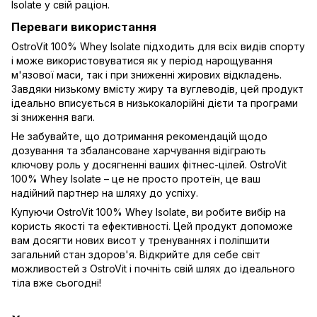
Isolate у свій раціон.
Переваги використання
OstroVit 100% Whey Isolate підходить для всіх видів спорту
і може використовуватися як у період нарощування
м'язової маси, так і при зниженні жирових відкладень.
Завдяки низькому вмісту жиру та вуглеводів, цей продукт
ідеально вписується в низькокалорійні дієти та програми
зі зниження ваги.
Не забувайте, що дотримання рекомендацій щодо
дозування та збалансоване харчування відіграють
ключову роль у досягненні ваших фітнес-цілей. OstroVit
100% Whey Isolate – це не просто протеїн, це ваш
надійний партнер на шляху до успіху.
Купуючи OstroVit 100% Whey Isolate, ви робите вибір на
користь якості та ефективності. Цей продукт допоможе
вам досягти нових висот у тренуваннях і поліпшити
загальний стан здоров'я. Відкрийте для себе світ
можливостей з OstroVit і почніть свій шлях до ідеального
тіла вже сьогодні!