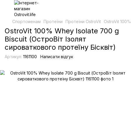
Спортсменам
Протеїни
Протеїни OstroVit
OstroVit 100%
OstroVit 100% Whey Isolate 700 g
Biscuit (ОстроВіт Ізолят
сироваткового протеїну Бісквіт)
Артикул:
1161100
Написати відгук