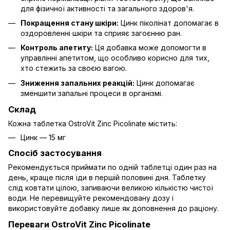
для фізичної активності та загального здоров'я.
Покращення стану шкіри:
Цинк піколінат допомагає в
оздоровленні шкіри та сприяє загоєнню ран.
Контроль апетиту:
Ця добавка може допомогти в
управлінні апетитом, що особливо корисно для тих,
хто стежить за своєю вагою.
Зниження запальних реакцій:
Цинк допомагає
зменшити запальні процеси в організмі.
Склад
Кожна таблетка OstroVit Zinc Picolinate містить:
Цинк — 15 мг
Спосіб застосування
Рекомендується приймати по одній таблетці один раз на
день, краще після їди в першій половині дня. Таблетку
слід ковтати цілою, запиваючи великою кількістю чистої
води. Не перевищуйте рекомендовану дозу і
використовуйте добавку лише як доповнення до раціону.
Переваги OstroVit Zinc Picolinate