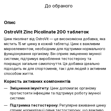
До обраного
Опис
OstroVit Zinc Picolinate 200 таблеток
Цинк піколінат від OstroVit — це високоякісна добавка, яка
містить 15 мг цинку в кожній таблетці. Цинк є важливим
мікроелементом, необхідним для підтримки нормального
функціонування організму. Він сприяє зміцненню імунної
системи, підтримує вироблення тестостерону та
покращує загальне самопочуття. Ця добавка ідеально
підходить як для спортсменів, так і для людей з активним
способом життя.
Користь активних компонентів
Зміцнення імунітету:
Цинк допомагає організму
протистояти інфекціям та підтримує роботу імунної
системи.
Підтримка тестостерону:
Регулярне вживання цинку
сприяє нормалізації рівня тестостерону, що важливо