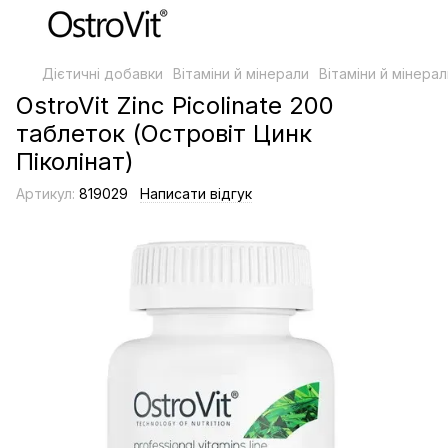
Дієтичні добавки
Вітаміни й мінерали
Вітаміни й мінерал
OstroVit Zinc Picolinate 200
таблеток (Островіт Цинк
Піколінат)
Артикул:
819029
Написати відгук