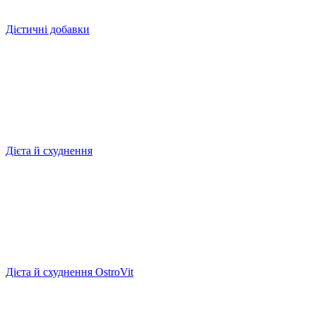
Дієтичні добавки
Дієта й схуднення
Дієта й схуднення OstroVit