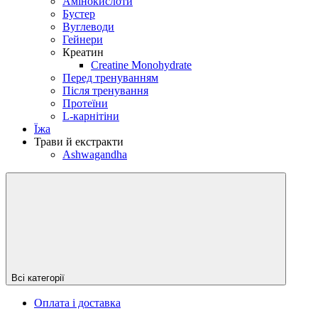
Амінокислоти
Бустер
Вуглеводи
Гейнери
Креатин
Creatine Monohydrate
Перед тренуванням
Після тренування
Протеїни
L-карнітіни
Їжа
Трави й екстракти
Ashwagandha
Всі категорії
Оплата і доставка