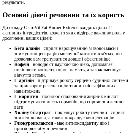
результати.
Основні діючі речовини та їх користь
До складу OstroVit Fat Burner Extreme входять цілих 11
активних інгредієнтів, кожен з яких відіграє важливу роль у
досягненні ваших цілей:
Бета-аланін
- сприяє нарощуванню м'язової маси і
знижує концентрацію молочної кислоти в м'язах, що
дозволяє вам тренуватися довше і ефективніше.
Кофеїн
- володіє стимулюючою дією, допомагає
поліпшити концентрацію і пам'ять, а також зменшує
відчуття втоми.
L-аргінін
- підтримує роботу серцево-судинної системи
та прискорює регенерацію тканин після фізичних
навантажень.
L-карнітин
- посилює спалювання жирних кислот і
підтримує активність гормонів, що сприяє зниженню
ваги.
Холіну бітартрат
- покращує роботу печінки і сприяє
зниженню ваги, а також покращує концентрацію.
Глюкуронолактон
- має антиоксидантну дію і
прискорює обмін речовин.