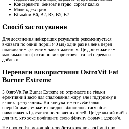
Консерванти: бензоат натрію, сорбат калію
Мальтодекстрин
Вітаміни B6, B2, B3, B5, B7
Спосіб застосування
Для досягнення найкращих результатів рекомендується
вживати по одній порції (40 мл) один раз на день перед
планованим фізичним навантаженням. Це допоможе вам
максимально ефективно використовувати всі переваги
добавки.
Переваги використання OstroVit Fat
Burner Extreme
З OstroVit Fat Burner Extreme ви отримаєте не тільки
ефективний засіб для спалювання жиру, але і підтримку в
ваших тренуваннях. Ви відчуватимете себе більш
енергійними, зможете швидше відновлюватися після
навантажень і досягати поставлених цілей. Це ідеальний вибір
для тих, хто хоче поліпшити свою фізичну форму і здоров'я.
Не пропустіть можливість зробити крок до своєї мрії про