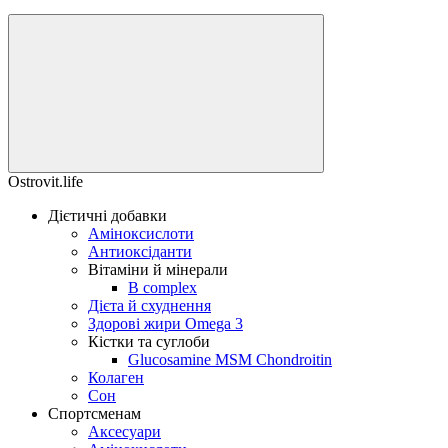
Ostrovit.life
Дієтичні добавки
Аміноксислоти
Антиоксіданти
Вітаміни й мінерали
B complex
Дієта й схуднення
Здорові жири Omega 3
Кістки та суглоби
Glucosamine MSM Chondroitin
Колаген
Сон
Спортсменам
Аксесуари