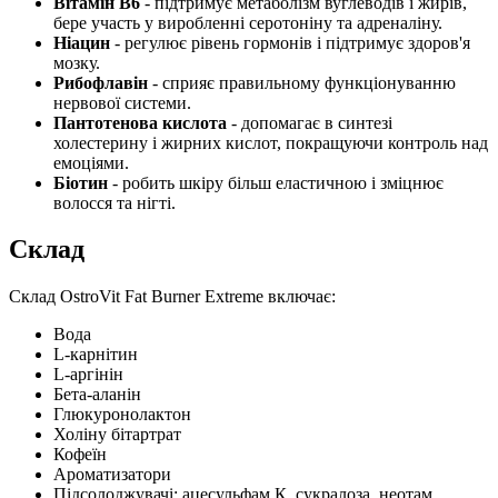
Вітамін B6
- підтримує метаболізм вуглеводів і жирів,
бере участь у виробленні серотоніну та адреналіну.
Ніацин
- регулює рівень гормонів і підтримує здоров'я
мозку.
Рибофлавін
- сприяє правильному функціонуванню
нервової системи.
Пантотенова кислота
- допомагає в синтезі
холестерину і жирних кислот, покращуючи контроль над
емоціями.
Біотин
- робить шкіру більш еластичною і зміцнює
волосся та нігті.
Склад
Склад OstroVit Fat Burner Extreme включає:
Вода
L-карнітин
L-аргінін
Бета-аланін
Глюкуронолактон
Холіну бітартрат
Кофеїн
Ароматизатори
Підсолоджувачі: ацесульфам К, сукралоза, неотам