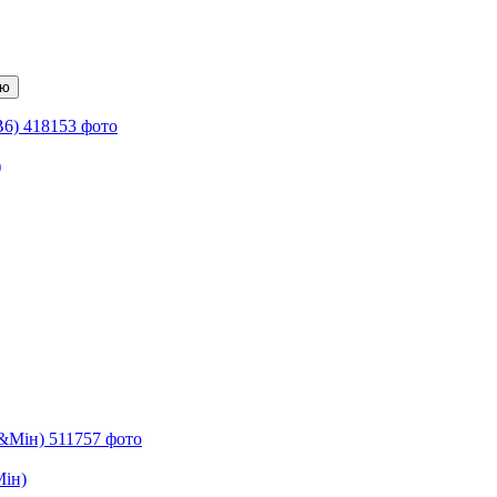
ою
)
Мін)