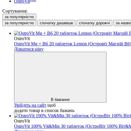
OstroVit
Сортування:
за популярністю
за популярністю
спочатку дешевше
спочатку дорожчі
за назв
OstroVit
OstroVit Mg + B6 20 таблеток Lemon (Островіт Магній В6
Дізнатися ціну
В бажання
Увійдіть на сайт
щоб
додати товар в список бажань
OstroVit
OstroVit 100% Vit&Min 30 таблеток (ОстроВіт 100% Віт&