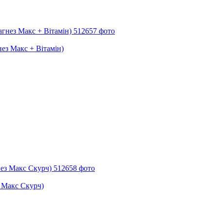
нез Макс + Вітамін)
з Макс Скурч)