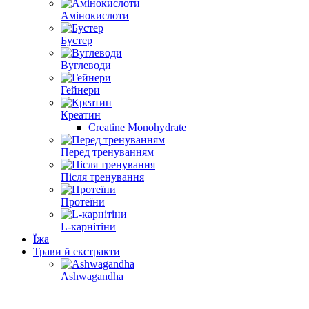
Амінокислоти
Бустер
Вуглеводи
Гейнери
Креатин
Creatine Monohydrate
Перед тренуванням
Після тренування
Протеїни
L-карнітіни
Їжа
Трави й екстракти
Ashwagandha