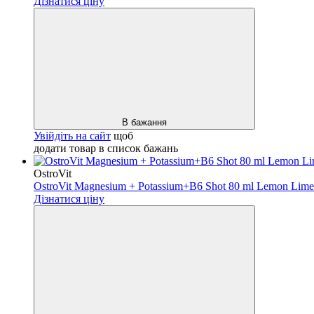
Дізнатися ціну
В бажання
Увійдіть на сайт
щоб
додати товар в список бажань
OstroVit
OstroVit Magnesium + Potassium+B6 Shot 80 ml Lemon Lim
Дізнатися ціну