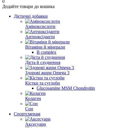
0
Додайте товари до кошика
Дієтичні добавки
Аміноксислоти
Антиоксіданти
Вітаміни й мінерали
B complex
Дієта й схуднення
Здорові жири Omega 3
Кістки та суглоби
Glucosamine MSM Chondroitin
Колаген
Сон
Спортсменам
Аксесуари