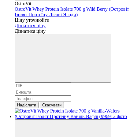
OstroVit
OstroVit Whey Protein Isolate 700 g Wild Berry (Островіт
Ізолят Протеїну Лісові Ягоди)
Ціну уточнюйте
Дізнатися ціну
Дізнатися ціну
Надіслати
Скасувати