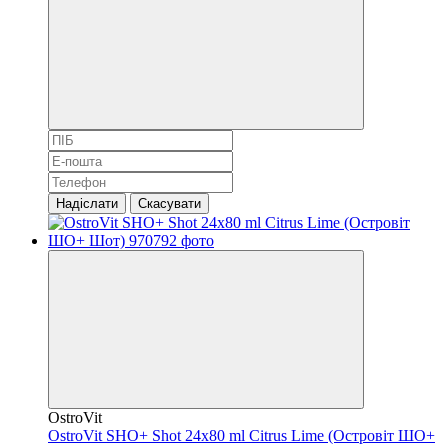
Надіслати
Скасувати
OstroVit
OstroVit SHO+ Shot 24x80 ml Citrus Lime (Островіт ШО+