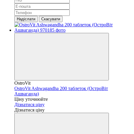
Надіслати
Скасувати
OstroVit
OstroVit Ashwagandha 200 таблеток (ОстроВіт
Ашваганда)
Ціну уточнюйте
Дізнатися ціну
Дізнатися ціну