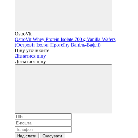
OstroVit
OstroVit Whey Protein Isolate 700 g Vanilla-Wafers
(Островіт Ізолят Протеїну Ваніль-Вафлі)
Ціну уточнюйте
Дізнатися ціну
Дізнатися ціну
Надіслати
Скасувати