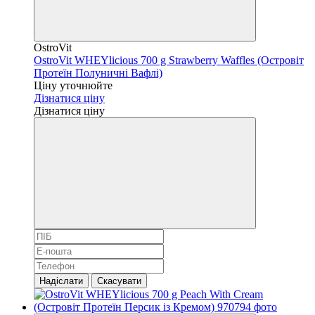
OstroVit
OstroVit WHEYlicious 700 g Strawberry Waffles (Островіт
Протеїн Полуничні Вафлі)
Ціну уточнюйте
Дізнатися ціну
Дізнатися ціну
Надіслати
Скасувати