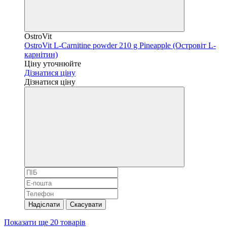
OstroVit
OstroVit L-Carnitine powder 210 g Pineapple (Островіт L-
карнітин)
Ціну уточнюйте
Дізнатися ціну
Дізнатися ціну
Надіслати
Скасувати
Показати ще 20 товарів