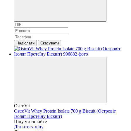
Надіслати
Скасувати
OstroVit
OstroVit Whey Protein Isolate 700 g Biscuit (Островіт
Ізолят Протеїну Бісквіт)
Ціну уточнюйте
Дізнатися ціну