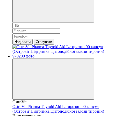
Надіслати
Скасувати
OstroVit
OstroVit Pharma Thyroid Aid L-тирозин 90 капсул
(Островіт Підтримка щитоподібної залози тирозин)
Ціну уточнюйте