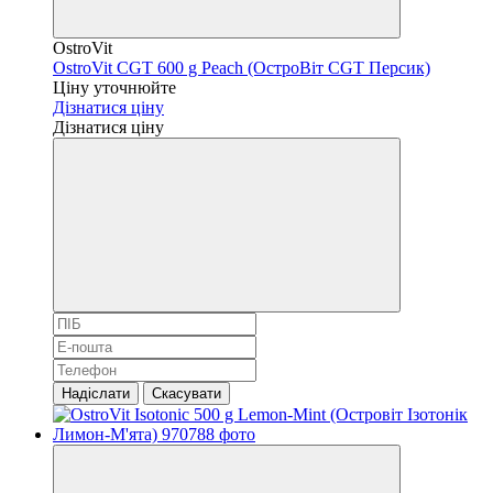
OstroVit
OstroVit CGT 600 g Peach (ОстроВіт CGT Персик)
Ціну уточнюйте
Дізнатися ціну
Дізнатися ціну
Надіслати
Скасувати