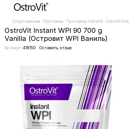
Спортсменам
Протеины
Протеины OstroVit
OstroVit In
OstroVit Instant WPI 90 700 g
Vanilla (Островит WPI Ваниль)
Артикул:
418150
Оставить отзыв