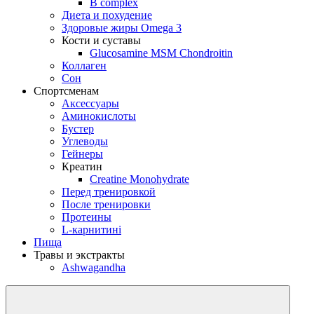
B complex
Диета и похудение
Здоровые жиры Omega 3
Кости и суставы
Glucosamine MSM Chondroitin
Коллаген
Сон
Спортсменам
Аксессуары
Аминокислоты
Бустер
Углеводы
Гейнеры
Креатин
Creatine Monohydrate
Перед тренировкой
После тренировки
Протеины
L-карнитині
Пища
Травы и экстракты
Ashwagandha