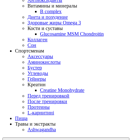
Антиоксиданты
Витамины и минералы
B complex
Диета и похудение
Здоровые жиры Omega 3
Кости и суставы
Glucosamine MSM Chondroitin
Коллаген
Сон
Спортсменам
Аксессуары
Аминокислоты
Бустер
Углеводы
Гейнеры
Креатин
Creatine Monohydrate
Перед тренировкой
После тренировки
Протеины
L-карнитині
Пища
Травы и экстракты
Ashwagandha