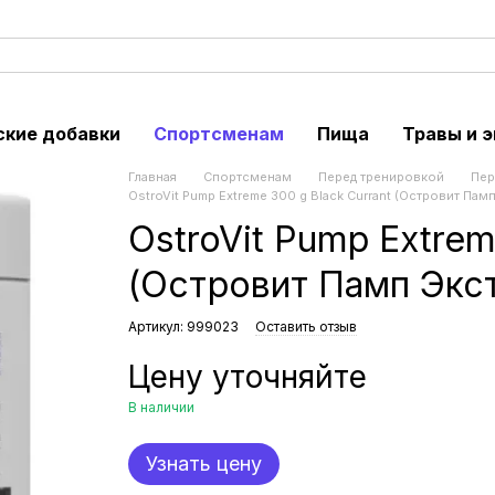
ские добавки
Спортсменам
Пища
Травы и 
Главная
Спортсменам
Перед тренировкой
Пер
OstroVit Pump Extreme 300 g Black Currant (Островит Па
OstroVit Pump Extrem
(Островит Памп Экс
Артикул: 999023
Оставить отзыв
Цену уточняйте
В наличии
Узнать цену