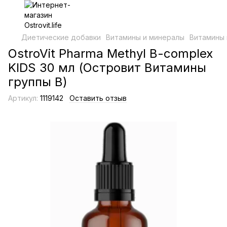
Диетические добавки
Витамины и минералы
Витамины 
OstroVit Pharma Methyl B-complex
KIDS 30 мл (Островит Витамины
группы В)
Артикул:
1119142
Оставить отзыв