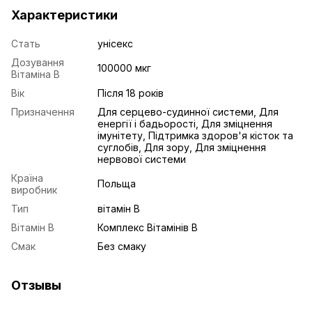
Характеристики
Стать
унісекс
Дозування
100000 мкг
Вітаміна B
Вік
Після 18 років
Призначення
Для серцево-судинної системи, Для
енергії і бадьорості, Для зміцнення
імунітету, Підтримка здоров'я кісток та
суглобів, Для зору, Для зміцнення
нервової системи
Країна
Польща
виробник
Тип
вітамін B
Вітамін B
Комплекс Вітамінів B
Смак
Без смаку
Отзывы