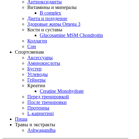
Антиоксиданты
Витамины и минералы
B complex
Диета и похудение
Здоровые жиры Omega 3
Кости и суставы
Glucosamine MSM Chondroitin
Коллаген
Сон
Спортсменам
Аксессуары
Аминокислоты
Бустер
Углеводы
Гейнеры
Креатин
Creatine Monohydrate
Перед тренировкой
После тренировки
Протеины
L-карнитині
Пища
Травы и экстракты
Ashwagandha