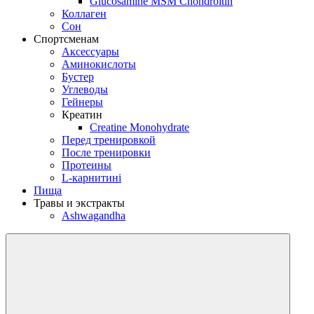
Glucosamine MSM Chondroitin
Коллаген
Сон
Спортсменам
Аксессуары
Аминокислоты
Бустер
Углеводы
Гейнеры
Креатин
Creatine Monohydrate
Перед тренировкой
После тренировки
Протеины
L-карнитині
Пища
Травы и экстракты
Ashwagandha