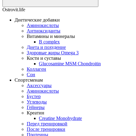
Ostrovit.life
Диетические добавки
Аминокислоты
Антиоксиданты
Витамины и минералы
B complex
Диета и похудение
Здоровые жиры Omega 3
Кости и суставы
Glucosamine MSM Chondroitin
Коллаген
Сон
Спортсменам
Аксессуары
Аминокислоты
Бустер
Углеводы
Гейнеры
Креатин
Creatine Monohydrate
Перед тренировкой
После тренировки
Протеины