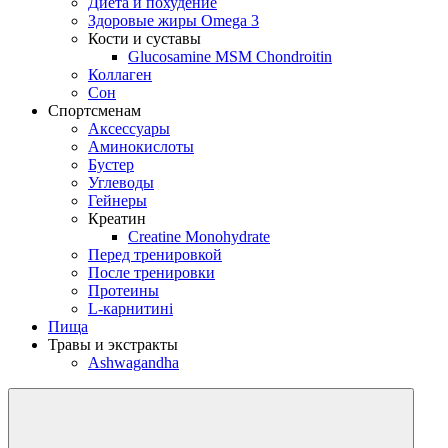
Диета и похудение
Здоровые жиры Omega 3
Кости и суставы
Glucosamine MSM Chondroitin
Коллаген
Сон
Спортсменам
Аксессуары
Аминокислоты
Бустер
Углеводы
Гейнеры
Креатин
Creatine Monohydrate
Перед тренировкой
После тренировки
Протеины
L-карнитині
Пища
Травы и экстракты
Ashwagandha