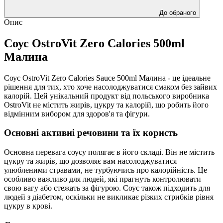
До обраного
Опис
Соус OstroVit Zero Calories 500ml
Малина
Соус OstroVit Zero Calories Sauce 500ml Малина - це ідеальне
рішення для тих, хто хоче насолоджуватися смаком без зайвих
калорій. Цей унікальний продукт від польського виробника
OstroVit не містить жирів, цукру та калорій, що робить його
відмінним вибором для здоров'я та фігури.
Основні активні речовини та їх користь
Основна перевага соусу полягає в його складі. Він не містить
цукру та жирів, що дозволяє вам насолоджуватися
улюбленими стравами, не турбуючись про калорійність. Це
особливо важливо для людей, які прагнуть контролювати
свою вагу або стежать за фігурою. Соус також підходить для
людей з діабетом, оскільки не викликає різких стрибків рівня
цукру в крові.