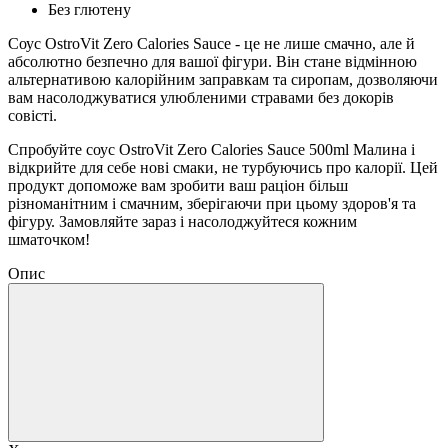
Без глютену
Соус OstroVit Zero Calories Sauce - це не лише смачно, але й
абсолютно безпечно для вашої фігури. Він стане відмінною
альтернативою калорійним заправкам та сиропам, дозволяючи
вам насолоджуватися улюбленими стравами без докорів
совісті.
Спробуйте соус OstroVit Zero Calories Sauce 500ml Малина і
відкрийте для себе нові смаки, не турбуючись про калорії. Цей
продукт допоможе вам зробити ваш раціон більш
різноманітним і смачним, зберігаючи при цьому здоров'я та
фігуру. Замовляйте зараз і насолоджуйтеся кожним
шматочком!
Опис