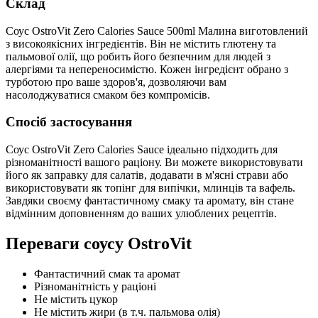
Склад
Соус OstroVit Zero Calories Sauce 500ml Малина виготовлений
з високоякісних інгредієнтів. Він не містить глютену та
пальмової олії, що робить його безпечним для людей з
алергіями та непереносимістю. Кожен інгредієнт обрано з
турботою про ваше здоров'я, дозволяючи вам
насолоджуватися смаком без компромісів.
Спосіб застосування
Соус OstroVit Zero Calories Sauce ідеально підходить для
різноманітності вашого раціону. Ви можете використовувати
його як заправку для салатів, додавати в м'ясні страви або
використовувати як топінг для випічки, млинців та вафель.
Завдяки своєму фантастичному смаку та аромату, він стане
відмінним доповненням до ваших улюблених рецептів.
Переваги соусу OstroVit
Фантастичний смак та аромат
Різноманітність у раціоні
Не містить цукор
Не містить жири (в т.ч. пальмова олія)