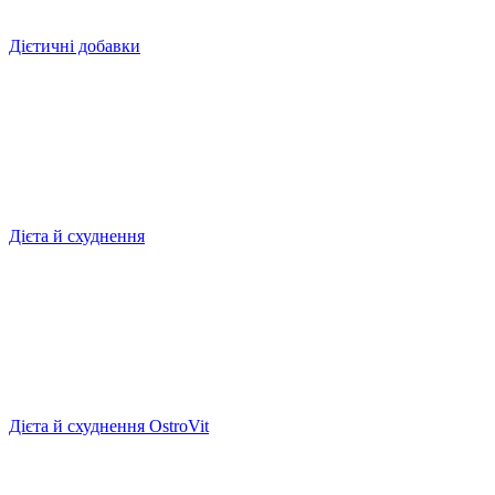
Дієтичні добавки
Дієта й схуднення
Дієта й схуднення OstroVit