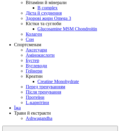
Вітаміни й мінерали
B complex
Дієта й схуднення
Здорові жири Omega 3
Кістки та суглоби
Glucosamine MSM Chondroitin
Колаген
Сон
Спортсменам
Аксесуари
Амінокислоти
Бустер
Вуглеводи
Гейнери
Креатин
Creatine Monohydrate
Перед тренуванням
Після тренування
Протеїни
L-карнітіни
Їжа
Трави й екстракти
Ashwagandha