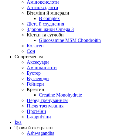
Аміноксислоти
Антиоксіданти
Вітаміни й мінерали
B complex
Дієта й схуднення
Здорові жири Omega 3
Кістки та суглоби
Glucosamine MSM Chondroitin
Колаген
Сон
Спортсменам
Аксесуари
Амінокислоти
Бустер
Вуглеводи
Гейнери
Креатин
Creatine Monohydrate
Перед тренуванням
Після тренування
Протеїни
L-карнітіни
Їжа
Трави й екстракти
Ashwagandha