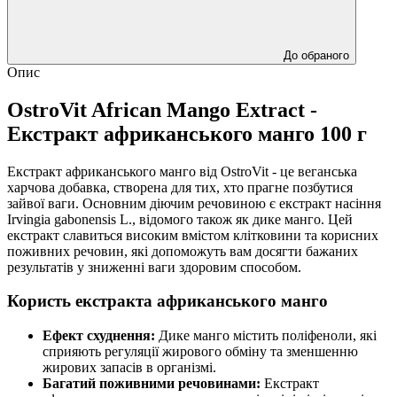
До обраного
Опис
OstroVit African Mango Extract -
Екстракт африканського манго 100 г
Екстракт африканського манго від OstroVit - це веганська
харчова добавка, створена для тих, хто прагне позбутися
зайвої ваги. Основним діючим речовиною є екстракт насіння
Irvingia gabonensis L., відомого також як дике манго. Цей
екстракт славиться високим вмістом клітковини та корисних
поживних речовин, які допоможуть вам досягти бажаних
результатів у зниженні ваги здоровим способом.
Користь екстракта африканського манго
Ефект схуднення:
Дике манго містить поліфеноли, які
сприяють регуляції жирового обміну та зменшенню
жирових запасів в організмі.
Багатий поживними речовинами:
Екстракт