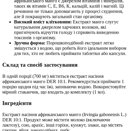
африканського манго є джерелом вітамінів і мінералів,
таких як вітамін С, Е, В6, К, кальцій, калій і магній. Ці
речовини не тільки допомагають у процесі схуднення,
але й покращують загальний стан організму.
Високий вміст клітковини:
Екстракт манго слугує
натуральним джерелом харчових волокон, які
пригнічують відчуття голоду і сприяють виведенню
токсинів з організму.
Зручна форма:
Порошкоподібний екстракт легко
змішується з водою, що робить його ідеальним вибором
для тих, хто не любить приймати таблетки або капсули.
Склад та спосіб застосування
В одній порції (700 мг) міститься екстракт насіння
африканського манго DER 10:1. Рекомендується приймати 1
порцію щодня під час їжі, запиваючи водою. Використовуйте
мірний стаканчик, що входить до комплекту (1 мл).
Інгредієнти
Екстракт насіння африканського манго (Irvingia gabonensis L.)
DER 10:1. Продукт може містити молоко (включаючи
лактозу), сою, арахіс, інші горіхи, кунжут, злаки, що містять
глютен, яйця, ракоподібних, рибу.