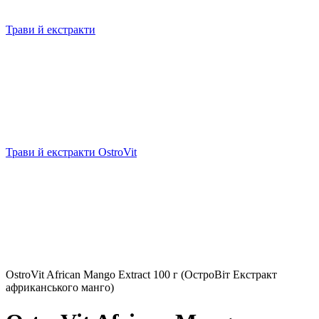
Трави й екстракти
Трави й екстракти OstroVit
OstroVit African Mango Extract 100 г (ОстроВіт Екстракт
африканського манго)