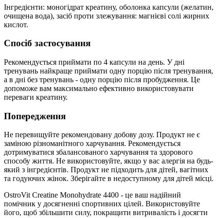
Інгредієнти: моногідрат креатину, оболонка капсули (желатин,
очищена вода), засіб проти злежування: магнієві солі жирних
кислот.
Спосіб застосування
Рекомендується приймати по 4 капсули на день. У дні
тренувань найкраще приймати одну порцію після тренування,
а в дні без тренувань - одну порцію після пробудження. Це
допоможе вам максимально ефективно використовувати
переваги креатину.
Попередження
Не перевищуйте рекомендовану добову дозу. Продукт не є
заміною різноманітного харчування. Рекомендується
дотримуватися збалансованого харчування та здорового
способу життя. Не використовуйте, якщо у вас алергія на будь-
який з інгредієнтів. Продукт не підходить для дітей, вагітних
та годуючих жінок. Зберігайте в недоступному для дітей місці.
OstroVit Creatine Monohydrate 4400 - це ваш надійний
помічник у досягненні спортивних цілей. Використовуйте
його, щоб збільшити силу, покращити витривалість і досягти