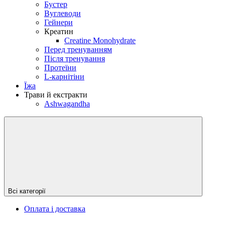
Бустер
Вуглеводи
Гейнери
Креатин
Creatine Monohydrate
Перед тренуванням
Після тренування
Протеїни
L-карнітіни
Їжа
Трави й екстракти
Ashwagandha
Всі категорії
Оплата і доставка