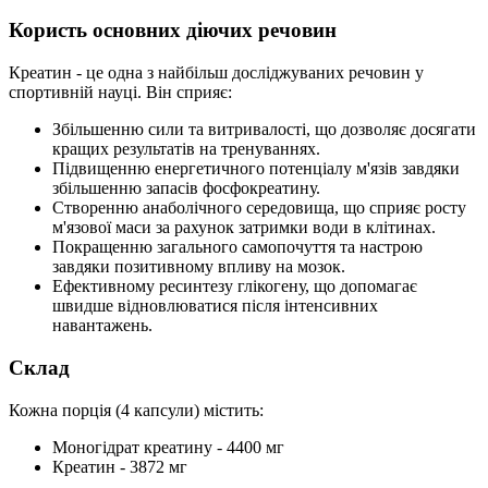
Користь основних діючих речовин
Креатин - це одна з найбільш досліджуваних речовин у
спортивній науці. Він сприяє:
Збільшенню сили та витривалості, що дозволяє досягати
кращих результатів на тренуваннях.
Підвищенню енергетичного потенціалу м'язів завдяки
збільшенню запасів фосфокреатину.
Створенню анаболічного середовища, що сприяє росту
м'язової маси за рахунок затримки води в клітинах.
Покращенню загального самопочуття та настрою
завдяки позитивному впливу на мозок.
Ефективному ресинтезу глікогену, що допомагає
швидше відновлюватися після інтенсивних
навантажень.
Склад
Кожна порція (4 капсули) містить:
Моногідрат креатину - 4400 мг
Креатин - 3872 мг