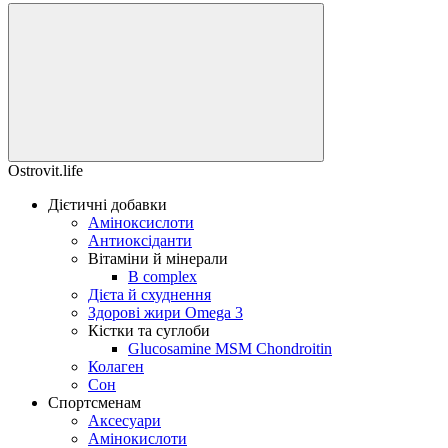
Ostrovit.life
Дієтичні добавки
Аміноксислоти
Антиоксіданти
Вітаміни й мінерали
B complex
Дієта й схуднення
Здорові жири Omega 3
Кістки та суглоби
Glucosamine MSM Chondroitin
Колаген
Сон
Спортсменам
Аксесуари
Амінокислоти