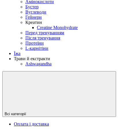
Амінокислоти
Бустер
Вуглеводи
Гейнери
Креатин
Creatine Monohydrate
Перед тренуванням
Після тренування
Протеїни
L-карнітіни
Їжа
Трави й екстракти
Ashwagandha
Всі категорії
Оплата і доставка