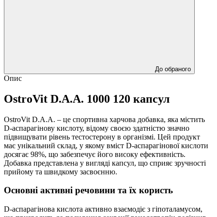
До обраного
Опис
OstroVit D.A.A. 1000 120 капсул
OstroVit D.A.A. – це спортивна харчова добавка, яка містить
D-аспарагінову кислоту, відому своєю здатністю значно
підвищувати рівень тестостерону в організмі. Цей продукт
має унікальний склад, у якому вміст D-аспарагінової кислоти
досягає 98%, що забезпечує його високу ефективність.
Добавка представлена у вигляді капсул, що сприяє зручності
прийому та швидкому засвоєнню.
Основні активні речовини та їх користь
D-аспарагінова кислота активно взаємодіє з гіпоталамусом,