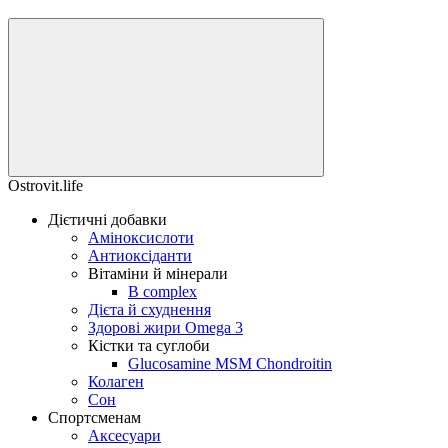
Ostrovit.life
Дієтичні добавки
Аміноксислоти
Антиоксіданти
Вітаміни й мінерали
B complex
Дієта й схуднення
Здорові жири Omega 3
Кістки та суглоби
Glucosamine MSM Chondroitin
Колаген
Сон
Спортсменам
Аксесуари