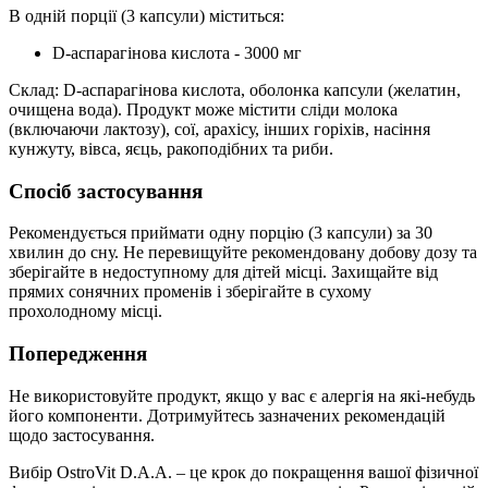
В одній порції (3 капсули) міститься:
D-аспарагінова кислота - 3000 мг
Склад: D-аспарагінова кислота, оболонка капсули (желатин,
очищена вода). Продукт може містити сліди молока
(включаючи лактозу), сої, арахісу, інших горіхів, насіння
кунжуту, вівса, яєць, ракоподібних та риби.
Спосіб застосування
Рекомендується приймати одну порцію (3 капсули) за 30
хвилин до сну. Не перевищуйте рекомендовану добову дозу та
зберігайте в недоступному для дітей місці. Захищайте від
прямих сонячних променів і зберігайте в сухому
прохолодному місці.
Попередження
Не використовуйте продукт, якщо у вас є алергія на які-небудь
його компоненти. Дотримуйтесь зазначених рекомендацій
щодо застосування.
Вибір OstroVit D.A.A. – це крок до покращення вашої фізичної