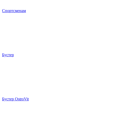
Спортсменам
Бустер
Бустер OstroVit