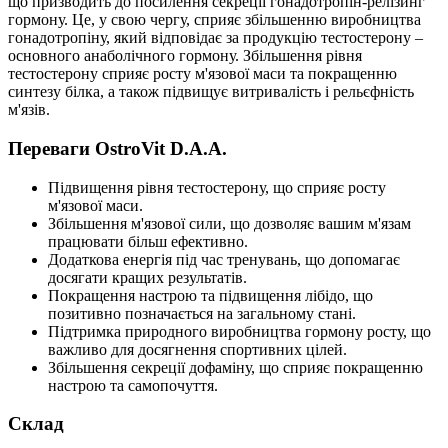
що призводить до посилення секреції гонадотропін-релізинг
гормону. Це, у свою чергу, сприяє збільшенню виробництва
гонадотропіну, який відповідає за продукцію тестостерону –
основного анаболічного гормону. Збільшення рівня
тестостерону сприяє росту м'язової маси та покращенню
синтезу білка, а також підвищує витривалість і рельєфність
м'язів.
Переваги OstroVit D.A.A.
Підвищення рівня тестостерону, що сприяє росту
м'язової маси.
Збільшення м'язової сили, що дозволяє вашим м'язам
працювати більш ефективно.
Додаткова енергія під час тренувань, що допомагає
досягати кращих результатів.
Покращення настрою та підвищення лібідо, що
позитивно позначається на загальному стані.
Підтримка природного виробництва гормону росту, що
важливо для досягнення спортивних цілей.
Збільшення секреції дофаміну, що сприяє покращенню
настрою та самопочуття.
Склад