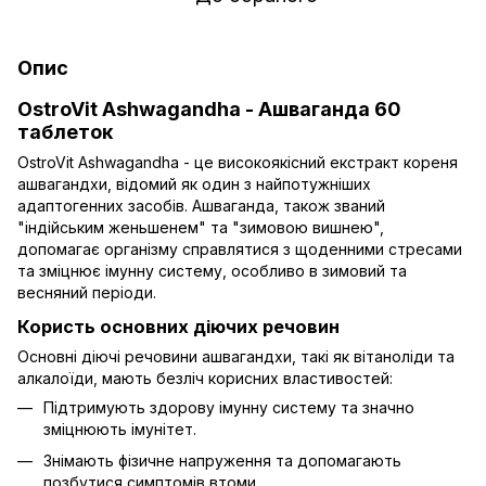
Опис
OstroVit Ashwagandha - Ашваганда 60
таблеток
OstroVit Ashwagandha - це високоякісний екстракт кореня
ашвагандхи, відомий як один з найпотужніших
адаптогенних засобів. Ашваганда, також званий
"індійським женьшенем" та "зимовою вишнею",
допомагає організму справлятися з щоденними стресами
та зміцнює імунну систему, особливо в зимовий та
весняний періоди.
Користь основних діючих речовин
Основні діючі речовини ашвагандхи, такі як вітаноліди та
алкалоїди, мають безліч корисних властивостей:
Підтримують здорову імунну систему та значно
зміцнюють імунітет.
Знімають фізичне напруження та допомагають
позбутися симптомів втоми.