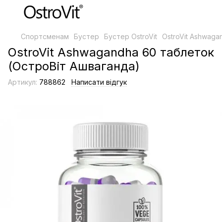
Спортсменам
Бустер
Бустер OstroVit
OstroVit Ashwag
OstroVit Ashwagandha 60 таблеток
(ОстроВіт Ашваганда)
Артикул:
788862
Написати відгук