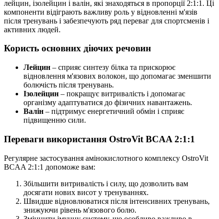
лейцин, ізолейцин і валін, які знаходяться в пропорції 2:1:1. Ці
компоненти відіграють важливу роль у відновленні м'язів
після тренувань і забезпечують ряд переваг для спортсменів і
активних людей.
Користь основних діючих речовин
Лейцин
– сприяє синтезу білка та прискорює
відновлення м'язових волокон, що допомагає зменшити
болючість після тренувань.
Ізолейцин
– покращує витривалість і допомагає
організму адаптуватися до фізичних навантажень.
Валін
– підтримує енергетичний обмін і сприяє
підвищенню сили.
Переваги використання OstroVit BCAA 2:1:1
Регулярне застосування амінокислотного комплексу OstroVit
BCAA 2:1:1 допоможе вам:
Збільшити витривалість і силу, що дозволить вам
досягати нових висот у тренуваннях.
Швидше відновлюватися після інтенсивних тренувань,
знижуючи рівень м'язового болю.
Зміцнити імунну систему, що особливо важливо в