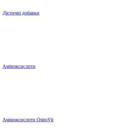
Дієтичні добавки
Аміноксислоти
Аміноксислоти OstroVit