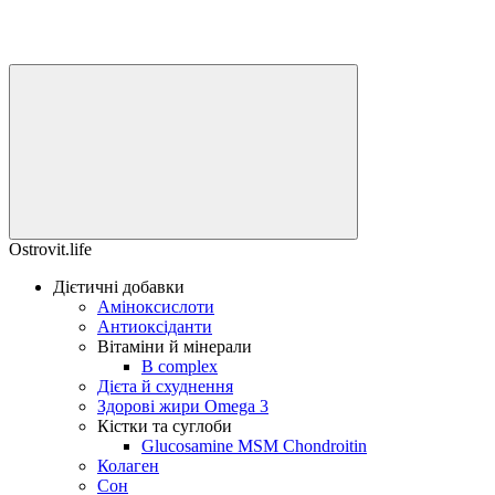
Ostrovit.life
Дієтичні добавки
Аміноксислоти
Антиоксіданти
Вітаміни й мінерали
B complex
Дієта й схуднення
Здорові жири Omega 3
Кістки та суглоби
Glucosamine MSM Chondroitin
Колаген
Сон