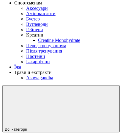
Спортсменам
Аксесуари
Амінокислоти
Бустер
Вуглеводи
Гейнери
Креатин
Creatine Monohydrate
Перед тренуванням
Після тренування
Протеїни
L-карнітіни
Їжа
Трави й екстракти
Ashwagandha
Всі категорії