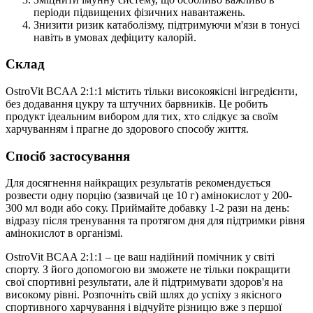
періоди підвищених фізичних навантажень.
Знизити ризик катаболізму, підтримуючи м'язи в тонусі
навіть в умовах дефіциту калорій.
Склад
OstroVit BCAA 2:1:1 містить тільки високоякісні інгредієнти,
без додавання цукру та штучних барвників. Це робить
продукт ідеальним вибором для тих, хто слідкує за своїм
харчуванням і прагне до здорового способу життя.
Спосіб застосування
Для досягнення найкращих результатів рекомендується
розвести одну порцію (зазвичай це 10 г) амінокислот у 200-
300 мл води або соку. Приймайте добавку 1-2 рази на день:
відразу після тренування та протягом дня для підтримки рівня
амінокислот в організмі.
OstroVit BCAA 2:1:1 – це ваш надійний помічник у світі
спорту. З його допомогою ви зможете не тільки покращити
свої спортивні результати, але й підтримувати здоров'я на
високому рівні. Розпочніть свій шлях до успіху з якісного
спортивного харчування і відчуйте різницю вже з першої